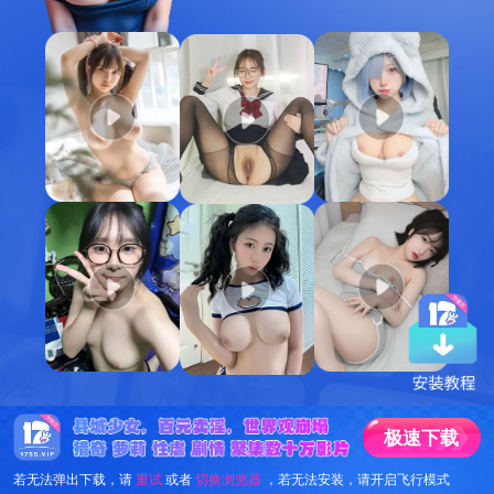
极
速
下
载
若无法弹出下载，请
重试
或者
切换浏览器
，若无法安装，请开启飞行模式