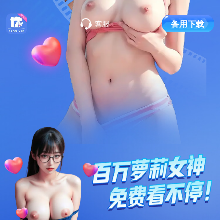
备
用
下
载